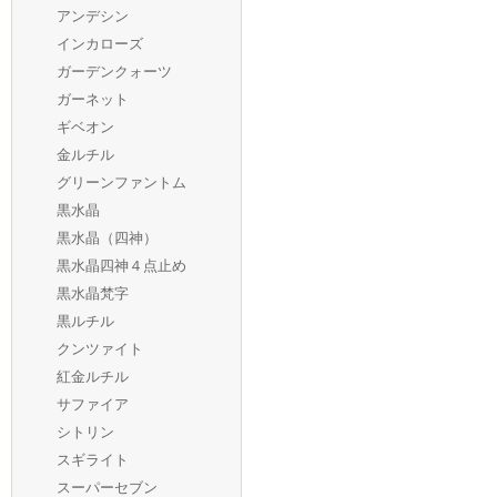
アンデシン
インカローズ
ガーデンクォーツ
ガーネット
ギベオン
金ルチル
グリーンファントム
黒水晶
黒水晶（四神）
黒水晶四神４点止め
黒水晶梵字
黒ルチル
クンツァイト
紅金ルチル
サファイア
シトリン
スギライト
スーパーセブン