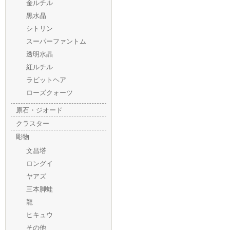
金ルチル
黒水晶
シトリン
スーパーファントム
透明水晶
紅ルチル
ラビットヘア
ローズクォーツ
原石・ジオード
クラスター
彫物
文昌塔
ロングイ
ヤアズ
三本脚蛙
龍
ヒキュウ
その他