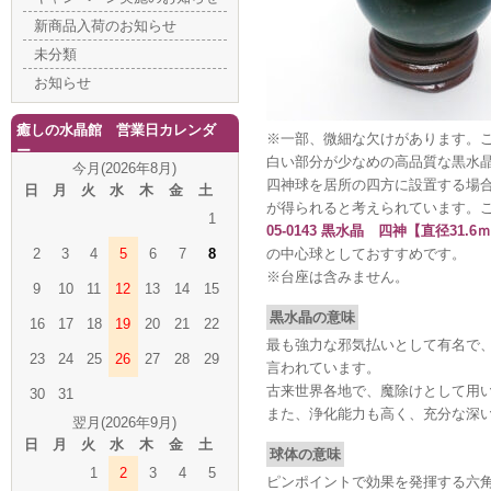
新商品入荷のお知らせ
未分類
お知らせ
癒しの水晶館 営業日カレンダ
※一部、微細な欠けがあります。
ー
白い部分が少なめの高品質な黒水
今月(2026年8月)
四神球を居所の四方に設置する場
日
月
火
水
木
金
土
が得られると考えられています。
1
05-0143 黒水晶 四神【直径31.6
2
3
4
5
6
7
8
の中心球としておすすめです。
※台座は含みません。
9
10
11
12
13
14
15
黒水晶の意味
16
17
18
19
20
21
22
最も強力な邪気払いとして有名で
23
24
25
26
27
28
29
言われています。
古来世界各地で、魔除けとして用
30
31
また、浄化能力も高く、充分な深
翌月(2026年9月)
日
月
火
水
木
金
土
球体の意味
1
2
3
4
5
ピンポイントで効果を発揮する六