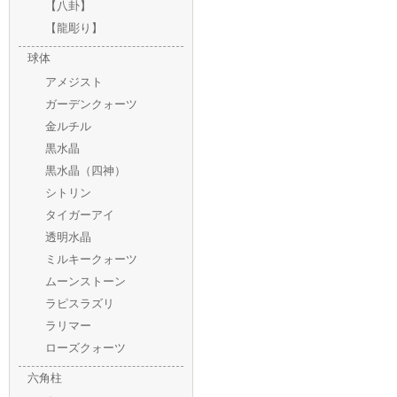
【八卦】
【龍彫り】
球体
アメジスト
ガーデンクォーツ
金ルチル
黒水晶
黒水晶（四神）
シトリン
タイガーアイ
透明水晶
ミルキークォーツ
ムーンストーン
ラピスラズリ
ラリマー
ローズクォーツ
六角柱