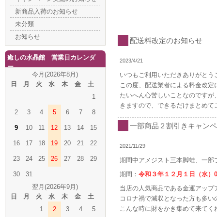
新商品入荷のお知らせ
未分類
お知らせ
配送料改定のお知らせ
癒しの水晶館 営業日カレンダ
2023/4/21
ー
今月(2026年8月)
いつもご利用いただきありがとう
日
月
火
水
木
金
土
この度、配送業者による料金改定
たいへん心苦しいことなのですが
1
きますので、できるだけまとめて
2
3
4
5
6
7
8
一部商品２割引きキャンペー
9
10
11
12
13
14
15
16
17
18
19
20
21
22
2021/11/29
23
24
25
26
27
28
29
期間中アメジスト三本脚蛙、一部
30
31
期間：
令和３年１２月１日（水）0
翌月(2026年9月)
当店の人気商品である金運アップ
日
月
火
水
木
金
土
コロナ禍で減収となった方も多い
こんな時に財をかき集めて来てく
1
2
3
4
5