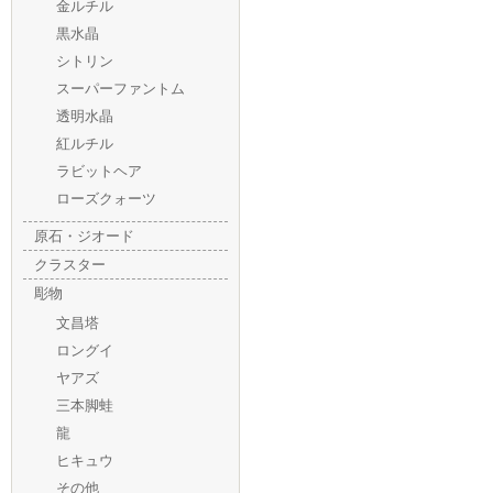
金ルチル
黒水晶
シトリン
スーパーファントム
透明水晶
紅ルチル
ラビットヘア
ローズクォーツ
原石・ジオード
クラスター
彫物
文昌塔
ロングイ
ヤアズ
三本脚蛙
龍
ヒキュウ
その他