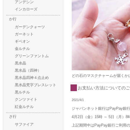
アンデシン
インカローズ
か行
ガーデンクォーツ
ガーネット
ギベオン
金ルチル
グリーンファントム
黒水晶
黒水晶（四神）
どの石のマスクチャームが届くか
黒水晶四神４点止め
黒水晶梵字ブレスレット
お支払い方法についてのご
黒ルチル
クンツァイト
2021/4/1
紅金ルチル
ジャパンネット銀行はPayPay
さ行
4月2日（金）15時 ～ 5日（月
サファイア
上記期間中はPayPay銀行ご利