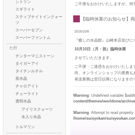
シトリン
ご不便をおかけいたしますが、何
スギライト
スティブナイトインクォー
【臨時休業のお知らせ】両
ツ
スーパーセブン
2016/10/8
スーパーファントム
『癒しの水晶館』山崎本店並びに
た行
10月10日（月・祝）臨時休業
チンターマニストーン
させていただきます。
タイガーアイ
ご不便・ご迷惑をおかけいたしま
タイチンルチル
尚、オンラインショップの業務も
茶水晶
発送業務は翌日以降になりますの
チャロアイト
チューライト
Warning
: Undefined variable $addi
透明水晶
content/themes/worldone/archiv
アイリスクォーツ
Warning
: Attempt to read propert
水入り水晶
/home/suisyokan/suisyoukan.com
トルマリン