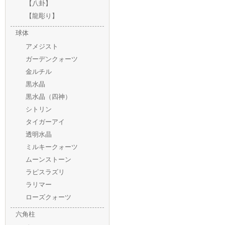
【八卦】
【龍彫り】
球体
アメジスト
ガーデンクォーツ
金ルチル
黒水晶
黒水晶（四神）
シトリン
タイガーアイ
透明水晶
ミルキークォーツ
ムーンストーン
ラピスラズリ
ラリマー
ローズクォーツ
六角柱