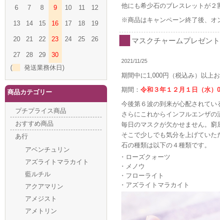
他にも希少石のブレスレットが２
6
7
8
9
10
11
12
※商品はキャンペーン終了後、オ
13
14
15
16
17
18
19
20
21
22
23
24
25
26
マスクチャームプレゼントキ
27
28
29
30
2021/11/25
(
発送業務休日)
期間中に1,000円（税込み）以
期間：
令和３年１２月１日（水）0
商品カテゴリー
今後第６波の到来が心配されてい
プチプライス商品
さらにこれからインフルエンザの
おすすめ商品
毎日のマスクが欠かせません。窮
そこで少しでも気分を上げていた
あ行
石の種類は以下の４種類です。
アベンチュリン
・ローズクォーツ
アズライトマラカイト
・メノウ
藍ルチル
・フローライト
・アズライトマラカイト
アクアマリン
アメジスト
アメトリン