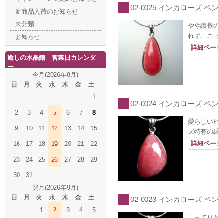
02-0025 インカローズ ペ
新商品入荷のお知らせ
未分類
やや縦長
れず、こ
お知らせ
詳細ペー
癒しの水晶館 営業日カレンダ
ー
今月(2026年8月)
日
月
火
水
木
金
土
1
02-0024 インカローズ ペ
2
3
4
5
6
7
8
愛らしい
9
10
11
12
13
14
15
ズ特有の
詳細ペー
16
17
18
19
20
21
22
23
24
25
26
27
28
29
30
31
翌月(2026年9月)
日
月
火
水
木
金
土
02-0023 インカローズ ペ
1
2
3
4
5
こってり