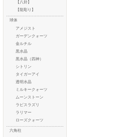
【八卦】
【龍彫り】
球体
アメジスト
ガーデンクォーツ
金ルチル
黒水晶
黒水晶（四神）
シトリン
タイガーアイ
透明水晶
ミルキークォーツ
ムーンストーン
ラピスラズリ
ラリマー
ローズクォーツ
六角柱