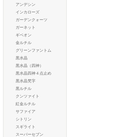
アンデシン
インカローズ
ガーデンクォーツ
ガーネット
ギベオン
金ルチル
グリーンファントム
黒水晶
黒水晶（四神）
黒水晶四神４点止め
黒水晶梵字
黒ルチル
クンツァイト
紅金ルチル
サファイア
シトリン
スギライト
スーパーセブン