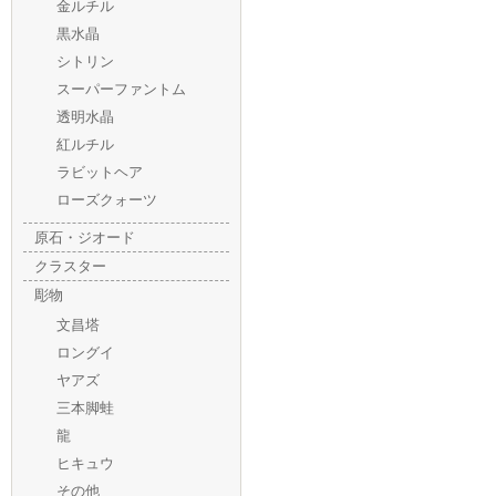
金ルチル
黒水晶
シトリン
スーパーファントム
透明水晶
紅ルチル
ラビットヘア
ローズクォーツ
原石・ジオード
クラスター
彫物
文昌塔
ロングイ
ヤアズ
三本脚蛙
龍
ヒキュウ
その他