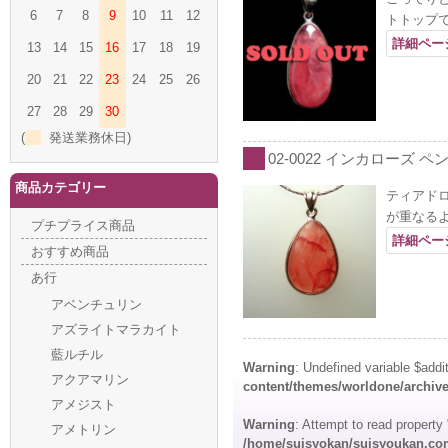
6
7
8
9
10
11
12
トトップ
詳細ペー
13
14
15
16
17
18
19
20
21
22
23
24
25
26
27
28
29
30
(
発送業務休日)
02-0022 インカローズ ペ
商品カテゴリー
ティアド
が重なる
プチプライス商品
詳細ペー
おすすめ商品
あ行
アベンチュリン
アズライトマラカイト
藍ルチル
Warning
: Undefined variable $addi
アクアマリン
content/themes/worldone/archiv
アメジスト
Warning
: Attempt to read propert
アメトリン
/home/suisyokan/suisyoukan.com