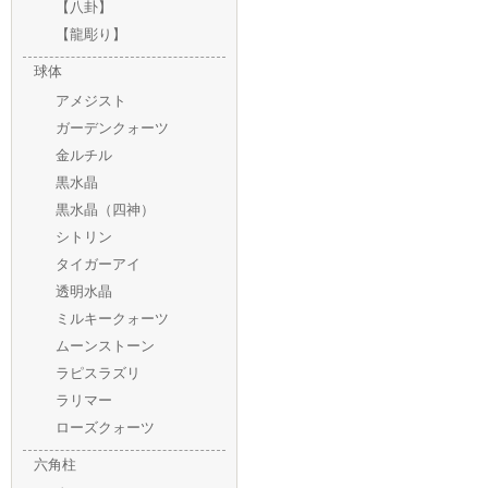
【八卦】
【龍彫り】
球体
アメジスト
ガーデンクォーツ
金ルチル
黒水晶
黒水晶（四神）
シトリン
タイガーアイ
透明水晶
ミルキークォーツ
ムーンストーン
ラピスラズリ
ラリマー
ローズクォーツ
六角柱