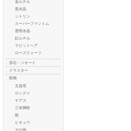
金ルチル
黒水晶
シトリン
スーパーファントム
透明水晶
紅ルチル
ラビットヘア
ローズクォーツ
原石・ジオード
クラスター
彫物
文昌塔
ロングイ
ヤアズ
三本脚蛙
龍
ヒキュウ
その他