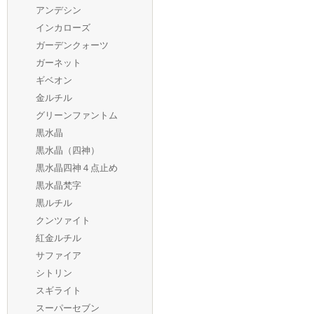
アンデシン
インカローズ
ガーデンクォーツ
ガーネット
ギベオン
金ルチル
グリーンファントム
黒水晶
黒水晶（四神）
黒水晶四神４点止め
黒水晶梵字
黒ルチル
クンツァイト
紅金ルチル
サファイア
シトリン
スギライト
スーパーセブン