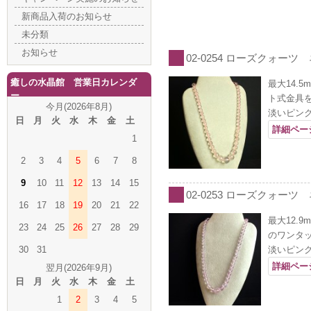
新商品入荷のお知らせ
未分類
お知らせ
02-0254 ローズクォーツ
癒しの水晶館 営業日カレンダ
最大14.
ー
ト式金具
今月(2026年8月)
淡いピン
日
月
火
水
木
金
土
詳細ペー
1
2
3
4
5
6
7
8
9
10
11
12
13
14
15
02-0253 ローズクォーツ 
16
17
18
19
20
21
22
最大12.
23
24
25
26
27
28
29
のワンタ
30
31
淡いピン
詳細ペー
翌月(2026年9月)
日
月
火
水
木
金
土
1
2
3
4
5