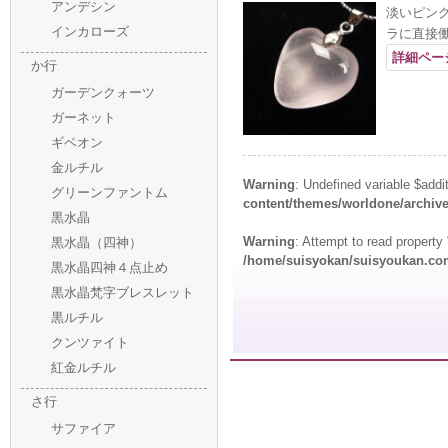
アンデシン
淡いピン
インカローズ
ラに直接
詳細ペー
か行
ガーデンクォーツ
ガーネット
ギベオン
金ルチル
Warning
: Undefined variable $addi
グリーンファントム
content/themes/worldone/archiv
黒水晶
Warning
: Attempt to read propert
黒水晶（四神）
/home/suisyokan/suisyoukan.com
黒水晶四神４点止め
黒水晶梵字ブレスレット
黒ルチル
クンツァイト
紅金ルチル
さ行
サファイア