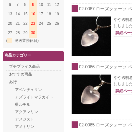
6
7
8
9
10
11
12
02-0067 ローズクォーツ 
13
14
15
16
17
18
19
やや透明
20
21
22
23
24
25
26
にしまし
27
28
29
30
詳細ペー
(
発送業務休日)
商品カテゴリー
プチプライス商品
02-0066 ローズクォーツ 
おすすめ商品
やや透明
あ行
にしまし
アベンチュリン
詳細ペー
アズライトマラカイト
藍ルチル
アクアマリン
アメジスト
02-0065 ローズクォーツ 
アメトリン