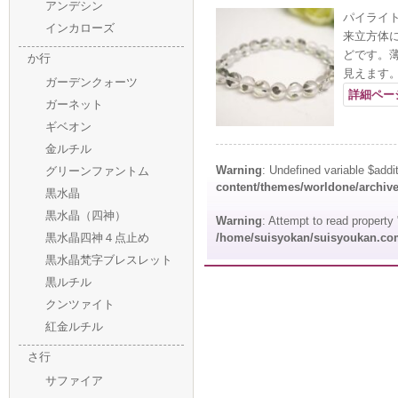
アンデシン
パイライ
インカローズ
来立方体
どです。
か行
見えます
ガーデンクォーツ
詳細ペー
ガーネット
ギベオン
金ルチル
Warning
: Undefined variable $addi
グリーンファントム
content/themes/worldone/archiv
黒水晶
黒水晶（四神）
Warning
: Attempt to read propert
黒水晶四神４点止め
/home/suisyokan/suisyoukan.com
黒水晶梵字ブレスレット
黒ルチル
クンツァイト
紅金ルチル
さ行
サファイア