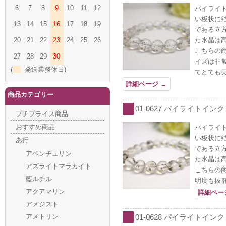
6
7
8
9
10
11
12
パイライ
い板状に
13
14
15
16
17
18
19
である立
20
21
22
23
24
25
26
た水晶は
こちらの
27
28
29
30
イズは非
(
発送業務休日)
てとても
詳細ページ
→
商品カテゴリー
01-0627 パイライトインク
プチプライス商品
おすすめ商品
パイライ
い板状に
あ行
である立
アベンチュリン
た水晶は
アズライトマラカイト
こちらの
藍ルチル
明度も抜
アクアマリン
詳細ペー
アメジスト
アメトリン
01-0628 パイライトインク