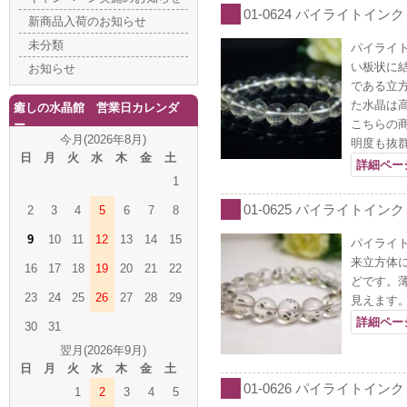
01-0624 パイライトインク
新商品入荷のお知らせ
未分類
パイライ
い板状に
お知らせ
である立
た水晶は
癒しの水晶館 営業日カレンダ
こちらの
ー
今月(2026年8月)
明度も抜
日
月
火
水
木
金
土
詳細ペー
1
01-0625 パイライトインク
2
3
4
5
6
7
8
9
10
11
12
13
14
15
パイライ
来立方体
16
17
18
19
20
21
22
どです。
23
24
25
26
27
28
29
見えます
詳細ペー
30
31
翌月(2026年9月)
日
月
火
水
木
金
土
01-0626 パイライトインク
1
2
3
4
5