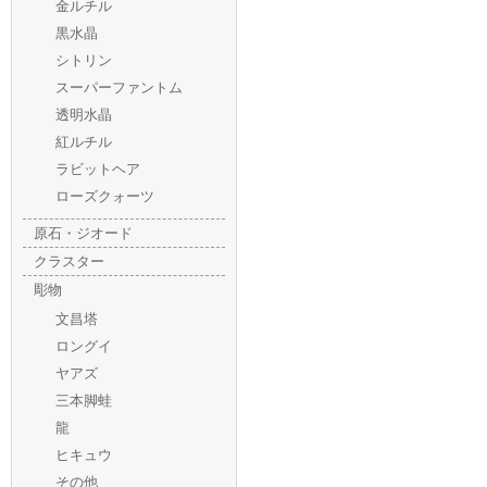
金ルチル
黒水晶
シトリン
スーパーファントム
透明水晶
紅ルチル
ラビットヘア
ローズクォーツ
原石・ジオード
クラスター
彫物
文昌塔
ロングイ
ヤアズ
三本脚蛙
龍
ヒキュウ
その他