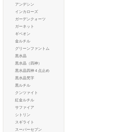
アンデシン
インカローズ
ガーデンクォーツ
ガーネット
ギベオン
金ルチル
グリーンファントム
黒水晶
黒水晶（四神）
黒水晶四神４点止め
黒水晶梵字
黒ルチル
クンツァイト
紅金ルチル
サファイア
シトリン
スギライト
スーパーセブン