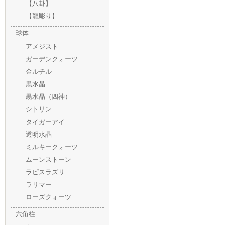
【八卦】
【龍彫り】
球体
アメジスト
ガーデンクォーツ
金ルチル
黒水晶
黒水晶（四神）
シトリン
タイガーアイ
透明水晶
ミルキークォーツ
ムーンストーン
ラピスラズリ
ラリマー
ローズクォーツ
六角柱