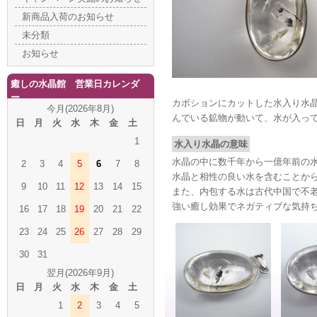
新商品入荷のお知らせ
未分類
お知らせ
癒しの水晶館 営業日カレンダ
ー
カボションにカットした水入り水
今月(2026年8月)
んでいる鉱物が動いて、水が入っ
日
月
火
水
木
金
土
1
水入り水晶の意味
水晶の中に数千年から一億年前の
2
3
4
5
6
7
8
水晶と相性の良い水を含むことか
9
10
11
12
13
14
15
また、内包する水は古代中国で不
強い癒し効果でネガティブな気持
16
17
18
19
20
21
22
23
24
25
26
27
28
29
30
31
翌月(2026年9月)
日
月
火
水
木
金
土
1
2
3
4
5