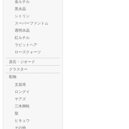
金ルチル
黒水晶
シトリン
スーパーファントム
透明水晶
紅ルチル
ラビットヘア
ローズクォーツ
原石・ジオード
クラスター
彫物
文昌塔
ロングイ
ヤアズ
三本脚蛙
龍
ヒキュウ
その他