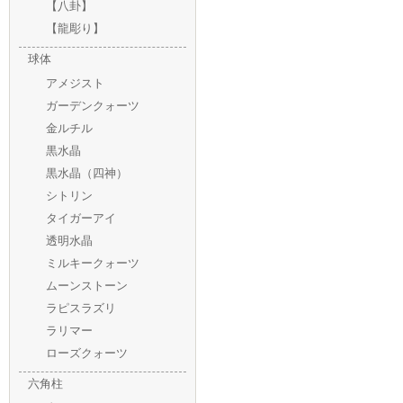
【八卦】
【龍彫り】
球体
アメジスト
ガーデンクォーツ
金ルチル
黒水晶
黒水晶（四神）
シトリン
タイガーアイ
透明水晶
ミルキークォーツ
ムーンストーン
ラピスラズリ
ラリマー
ローズクォーツ
六角柱