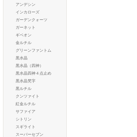
アンデシン
インカローズ
ガーデンクォーツ
ガーネット
ギベオン
金ルチル
グリーンファントム
黒水晶
黒水晶（四神）
黒水晶四神４点止め
黒水晶梵字
黒ルチル
クンツァイト
紅金ルチル
サファイア
シトリン
スギライト
スーパーセブン