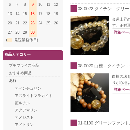
6
7
8
9
10
11
12
08-0022 タイチン＋グリ
13
14
15
16
17
18
19
金運上昇
20
21
22
23
24
25
26
す。正財
27
28
29
30
詳細ペー
(
発送業務休日)
商品カテゴリー
プチプライス商品
08-0020 白檀＋タイチン
おすすめ商品
白檀の珠
あ行
りが心地
アベンチュリン
詳細ペー
アズライトマラカイト
藍ルチル
アクアマリン
アメジスト
01-0190 グリーンファント
アメトリン