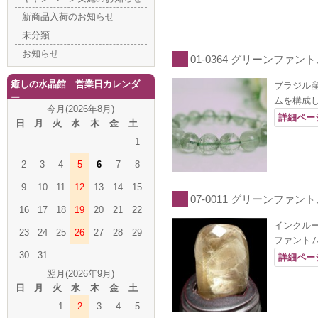
新商品入荷のお知らせ
未分類
お知らせ
01-0364 グリーンファント
癒しの水晶館 営業日カレンダ
ブラジル
ー
ムを構成
今月(2026年8月)
詳細ペー
日
月
火
水
木
金
土
1
2
3
4
5
6
7
8
9
10
11
12
13
14
15
07-0011 グリーンファン
16
17
18
19
20
21
22
インクル
23
24
25
26
27
28
29
ファント
30
31
詳細ペー
翌月(2026年9月)
日
月
火
水
木
金
土
1
2
3
4
5