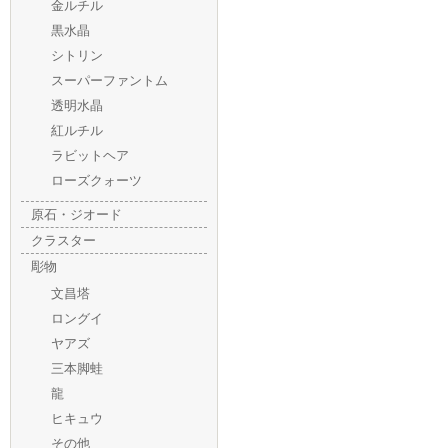
金ルチル
黒水晶
シトリン
スーパーファントム
透明水晶
紅ルチル
ラビットヘア
ローズクォーツ
原石・ジオード
クラスター
彫物
文昌塔
ロングイ
ヤアズ
三本脚蛙
龍
ヒキュウ
その他