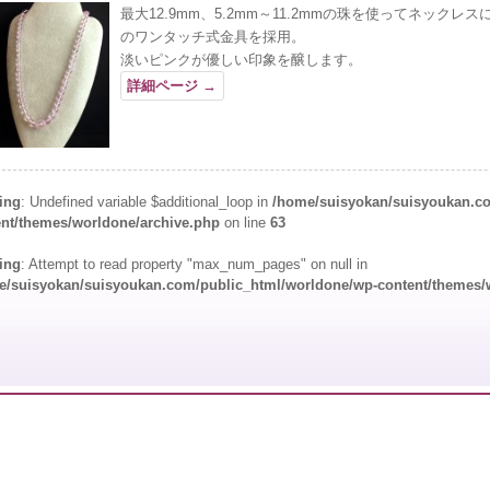
最大12.9mm、5.2mm～11.2mmの珠を使ってネックレ
のワンタッチ式金具を採用。
淡いピンクが優しい印象を醸します。
詳細ページ
→
ing
: Undefined variable $additional_loop in
/home/suisyokan/suisyoukan.c
ent/themes/worldone/archive.php
on line
63
ing
: Attempt to read property "max_num_pages" on null in
e/suisyokan/suisyoukan.com/public_html/worldone/wp-content/themes/