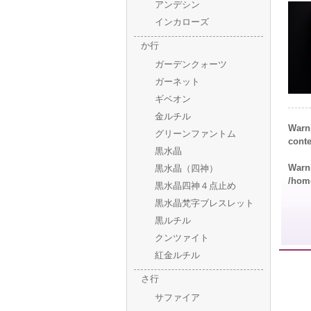
アンデシン
インカローズ
か行
ガーデンクォーツ
ガーネット
ギベオン
金ルチル
Warn
グリーンファントム
cont
黒水晶
Warn
黒水晶（四神）
/hom
黒水晶四神４点止め
黒水晶梵字ブレスレット
黒ルチル
クンツァイト
紅金ルチル
さ行
サファイア