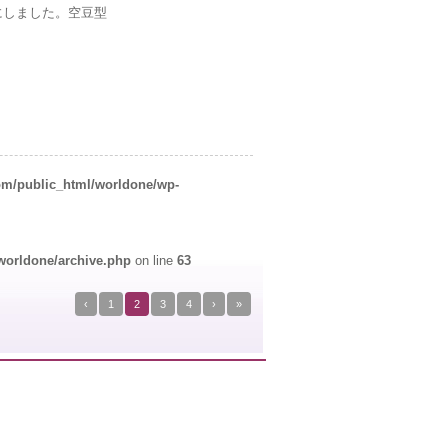
スにしました。空豆型
om/public_html/worldone/wp-
worldone/archive.php
on line
63
‹
1
2
3
4
›
»