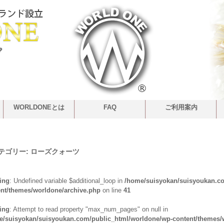
WORLDONEとは
FAQ
ご利用案内
テゴリー:
ローズクォーツ
ing
: Undefined variable $additional_loop in
/home/suisyokan/suisyoukan.c
ent/themes/worldone/archive.php
on line
41
ing
: Attempt to read property "max_num_pages" on null in
e/suisyokan/suisyoukan.com/public_html/worldone/wp-content/themes/