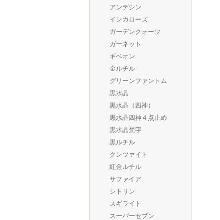
アンデシン
インカローズ
ガーデンクォーツ
ガーネット
ギベオン
金ルチル
グリーンファントム
黒水晶
黒水晶（四神）
黒水晶四神４点止め
黒水晶梵字
黒ルチル
クンツァイト
紅金ルチル
サファイア
シトリン
スギライト
スーパーセブン